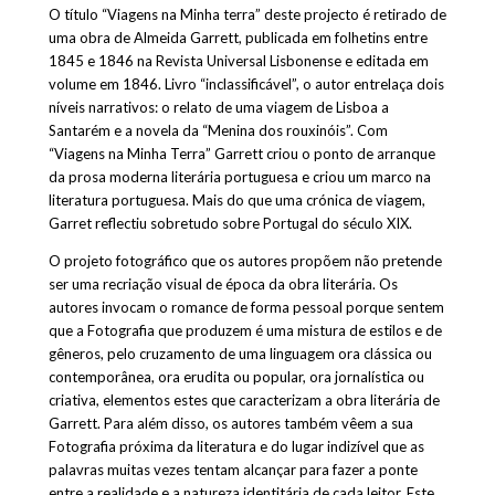
O título “Viagens na Minha terra” deste projecto é retirado de
uma obra de Almeida Garrett, publicada em folhetins entre
1845 e 1846 na Revista Universal Lisbonense e editada em
volume em 1846. Livro “inclassificável”, o autor entrelaça dois
níveis narrativos: o relato de uma viagem de Lisboa a
Santarém e a novela da “Menina dos rouxinóis”. Com
“Viagens na Minha Terra” Garrett criou o ponto de arranque
da prosa moderna literária portuguesa e criou um marco na
literatura portuguesa. Mais do que uma crónica de viagem,
Garret reflectiu sobretudo sobre Portugal do século XIX.
O projeto fotográfico que os autores propõem não pretende
ser uma recriação visual de época da obra literária. Os
autores invocam o romance de forma pessoal porque sentem
que a Fotografia que produzem é uma mistura de estilos e de
gêneros, pelo cruzamento de uma linguagem ora clássica ou
contemporânea, ora erudita ou popular, ora jornalística ou
criativa, elementos estes que caracterizam a obra literária de
Garrett. Para além disso, os autores também vêem a sua
Fotografia próxima da literatura e do lugar indizível que as
palavras muitas vezes tentam alcançar para fazer a ponte
entre a realidade e a natureza identitária de cada leitor. Este