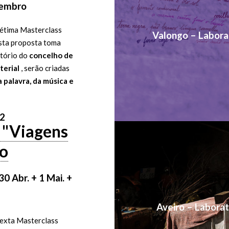
etembro
 sétima Masterclass
Valongo – Laborat
Esta proposta toma
itório do
concelho de
terial
, serão criadas
a palavra, da música e
22
a "Viagens
ro
 30 Abr. + 1 Mai. +
Aveiro – Laborat
sexta Masterclass