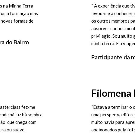
ns na Minha Terra
“ A experiência que t
o é uma formação mas
levou-me a conhecer e
e novas formas de
os outros membros par
absorver conheciment
privilegio. Sou muito
ra do Bairro
minha terra. E a viagem
Participante da m
Filomena 
Masterclass fez-me
“Estava a terminar o c
onde há luz há sombra
uma perspec va difere
ção, que chega com
muito havia para apre
ura ou suave.
apaixonados pela foto