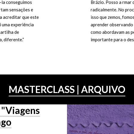
-la conseguimos
Brázio. Posso a rmar
ertam sensações e
radicalmente. No proc
a acreditar que este
isso que zemos, fomos
i uma experiência
aprender observando 
partilha de
como abordavam as pe
 diferente.”
importante para o des
a ser trabalhado.”
ra do Bairro
Participante da m
MASTERCLASS | ARQUIVO
a "Viagens
ngo