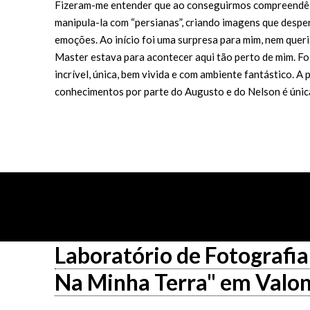
Fizeram-me entender que ao conseguirmos compreendê
manipula-la com “persianas”, criando imagens que desp
emoções. Ao início foi uma surpresa para mim, nem queri
Master estava para acontecer aqui tão perto de mim. Fo
incrível, única, bem vivida e com ambiente fantástico. A 
conhecimentos por parte do Augusto e do Nelson é única,
Participante da masterclass: Águeda, Olivei
Laboratório de Fotografi
Na Minha Terra" em Valo